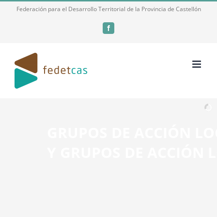
Skip
Federación para el Desarrollo Territorial de la Provincia de Castellón
to
Facebook
content
GRUPOS DE ACCIÓN LO
Y GRUPOS DE ACCIÓN 
DE LA PROVINCIA DE C